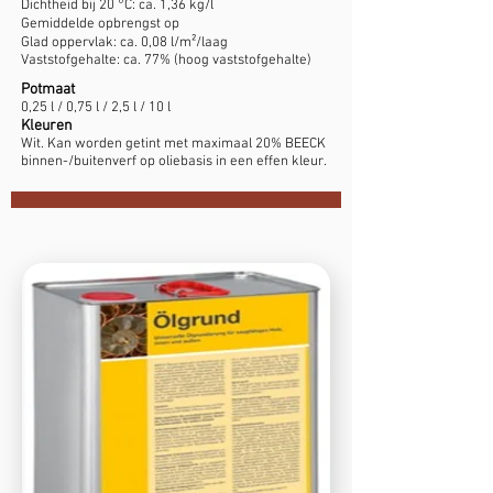
Dichtheid bij 20 °C: ca. 1,36 kg/l
Gemiddelde opbrengst
op
Glad oppervlak: ca. 0,08 l/m²/laag
Vaststofgehalte: ca. 77% (hoog vaststofgehalte)
Potmaat
0,25 l / 0,75 l / 2,5 l / 10 l
Kleuren
Wit. Kan worden getint met maximaal 20% BEECK
binnen-/buitenverf op oliebasis in een effen kleur.