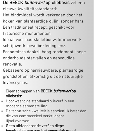
De BEECK
buitenverf
op oliebasis
zet
een
nieuwe kwaliteitsstandaard:
Het bindmiddel wordt verkregen door het
koken van plantaardige oliën, zonder hars.
Een traditioneel recept, geschikt voor
historische monumenten.
Ideaal voor houtskeletbouw, timmerwerk,
schrijnwerk, gevelbekleding, enz.
Economisch dankzij hoog rendement, lange
onderhoudsintervallen en eenvoudige
renovatie.
Gebaseerd op hernieuwbare, plantaardige
grondstoffen, afkomstig uit de natuurlijke
levenscyclus.
Eigenschappen van
BEECK
buitenverf
op
oliebasis:
Hoogwaardige standaard olieverf in een
moderne samenstelling.
De technische kwaliteit is aanzienlijk beter dan
die van commercieel verkrijgbare
lijnolieverven.
Geen afbladderende verf en diepe