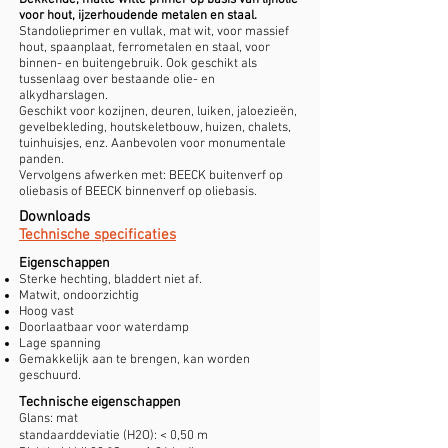
Dekkende, matte witte primer op basis van lijnolie
voor hout, ijzerhoudende metalen en staal.
Standolieprimer en vullak, mat wit, voor massief
hout, spaanplaat, ferrometalen en staal, voor
binnen- en buitengebruik. Ook geschikt als
tussenlaag over bestaande olie- en
alkydharslagen.
Geschikt voor kozijnen, deuren, luiken, jaloezieën,
gevelbekleding, houtskeletbouw, huizen, chalets,
tuinhuisjes, enz. Aanbevolen voor monumentale
panden.
Vervolgens afwerken met: BEECK buitenverf op
oliebasis of BEECK binnenverf op oliebasis.
Downloads
Technische specificaties
Eigenschappen
Sterke hechting, bladdert niet af.
Matwit, ondoorzichtig
Hoog vast
Doorlaatbaar voor waterdamp
Lage spanning
Gemakkelijk aan te brengen, kan worden
geschuurd.
Technische eigenschappen
Glans: mat
standaarddeviatie (H2O): < 0,50 m