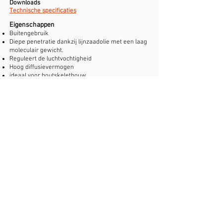
Downloads
Technische specificaties
Eigenschappen
Buitengebruik
Diepe penetratie dankzij lijnzaadolie met een laag
moleculair gewicht.
Reguleert de luchtvochtigheid
Hoog diffusievermogen
ideaal voor houtskeletbouw
Schilfert niet af
Geschikt voor monumentale panden
Technische eigenschappen
standaarddeviatie (H2O): < 0,50 m
Dichtheid bij 20 °C: ca. 0,88 kg/l
Gemiddelde opbrengst
op
Geschaafd naaldhout: ca. 0,08 l/m²/laag
Viscositeit (ISO 2431): ca. 57 s (3 mm doorsnede)
Potmaat
0,25 l / 0,75 l / 2,5 l / 10 l / 30 l
Kleuren
Transparant.
Decoratieve accentuering van de nerf en kleur
van de drager is mogelijk.