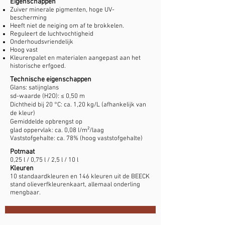
Eigenschappen
Zuiver minerale pigmenten, hoge UV-
bescherming
Heeft niet de neiging om af te brokkelen.
Reguleert de luchtvochtigheid
Onderhoudsvriendelijk
Hoog vast
Kleurenpalet en materialen aangepast aan het
historische erfgoed.
Technische eigenschappen
Glans: satijnglans
sd-waarde (H2O): ≤ 0,50 m
Dichtheid bij 20 °C: ca. 1,20 kg/L (afhankelijk van
de kleur)
Gemiddelde opbrengst
op
glad oppervlak: ca. 0,08 l/m²/laag
Vaststofgehalte: ca. 78% (hoog vaststofgehalte)
Potmaat
0,25 l / 0,75 l / 2,5 l / 10 l
Kleuren
10 standaardkleuren en 146 kleuren uit de BEECK
stand olieverfkleurenkaart, allemaal onderling
mengbaar.