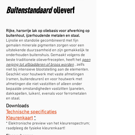
Buitenstandaard
olieverf
Rijke, harsvrije lak op oliebasis voor afwerking op
buitenhout, ijzerhoudende metalen en staal.
Lijnolie en standolie gecombineerd met fijn
gemalen minerale pigmenten zorgen voor een
uitstekende duurzaamheid en zijn gemakkelijk te
onderhouden buitenshuis. Gemaakt volgens de
beste traditionele olieverfrecepten, heeft het
geen
neiging tot afbladderen of broos worden
, zelfs
niet bij intensieve blootstelling aan de elementen.
Geschikt voor houtwerk met vaste afmetingen
(ramen, buitendeuren) en voor houtwerk met
afmetingen die niet vastzitten of alleen onder
bepaalde omstandigheden vastzitten (panelen,
dakkapellen, luiken), evenals voor ferrometalen
en staal.
Downloads
Technische specificaties
Kleurenkaart
*
* Elektronische preview van het kleurenspectrum;
raadpleeg de fysieke kleurenkaart!