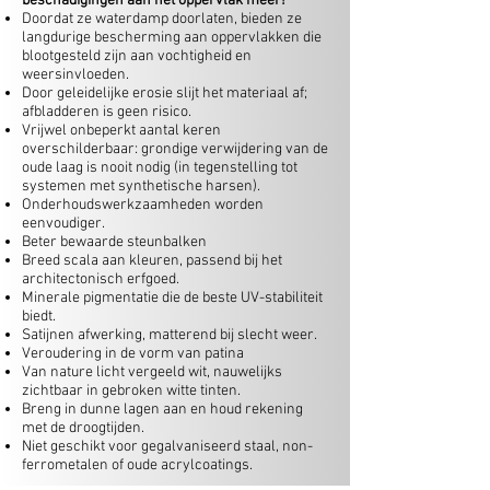
beschadigingen aan het oppervlak meer!
Doordat ze waterdamp doorlaten, bieden ze
langdurige bescherming aan oppervlakken die
blootgesteld zijn aan vochtigheid en
weersinvloeden.
Door geleidelijke erosie slijt het materiaal af;
afbladderen is geen risico.
Vrijwel onbeperkt aantal keren
overschilderbaar: grondige verwijdering van de
oude laag is nooit nodig (in tegenstelling tot
systemen met synthetische harsen).
Onderhoudswerkzaamheden worden
eenvoudiger.
Beter bewaarde steunbalken
Breed scala aan kleuren, passend bij het
architectonisch erfgoed.
Minerale pigmentatie
die de beste UV-stabiliteit
biedt.
Satijnen afwerking, matterend bij slecht weer.
Veroudering in de vorm van patina
Van nature licht vergeeld wit, nauwelijks
zichtbaar in gebroken witte tinten.
Breng in dunne lagen aan en houd rekening
met de droogtijden.
Niet geschikt voor gegalvaniseerd staal, non-
ferrometalen of oude acrylcoatings.