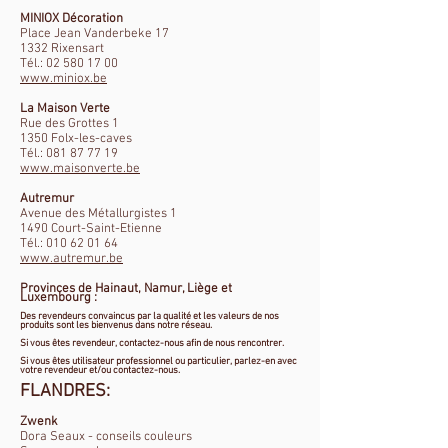
MINIOX Décoration
Place Jean Vanderbeke 17
1332 Rixensart
Tél.: 02 580 17 00
www.miniox.be
La Maison Verte
Rue des Grottes 1
1350 Folx-les-caves
Tél.: 081 87 77 19
www.maisonverte.be
Autremur
Avenue des Métallurgistes 1
1490 Court-Saint-Etienne
Tél.: 010 62 01 64
www.autremur.be
Provinces de Hainaut, Namur, Liège et
Luxembourg :
Des revendeurs convaincus par la qualité et les valeurs de nos
produits sont les bienvenus dans notre réseau.
Si vous êtes revendeur, contactez-nous afin de nous rencontrer.
Si vous êtes utilisateur professionnel ou particulier, parlez-en avec
votre revendeur et/ou contactez-nous.
​FLANDRES:
Zwenk
Dora Seaux - conseils couleurs