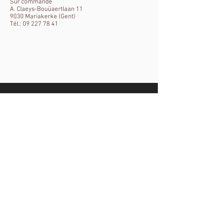
Sur commande
A. Claeys-Bouüaertlaan 11
9030 Mariakerke (Gent)
Tél.: 09 227 78 41